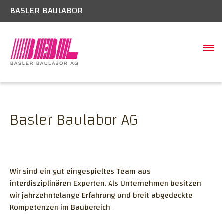
BASLER BAULABOR
SCHADSTOFFE
Schadstoffe Boden/Belag
BAUSTELLEN
Basler Baulabor AG
Gebäudeschadstoffe
LABOR
Welche Schadstoffe kommen vor?
BAUWERK
Raumluftmessungen
BAUEXPERTISE
Wir sind ein gut eingespieltes Team aus
interdisziplinären Experten. Als Unternehmen besitzen
UNTERNEHMEN
wir jahrzehntelange Erfahrung und breit abgedeckte
Geschichte
KONTAKT
Kompetenzen im Baubereich.