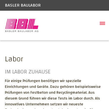
BASLER BAULABOR
SCHADSTOFFE
Schadstoffe Boden/Belag
BAUSTELLEN
Labor
Gebäudeschadstoffe
LABOR
Welche Schadstoffe kommen vor?
IM LABOR ZUHAUSE
BAUWERK
Raumluftmessungen
Für einige Prüfungen benötigen wir spezielle
BAUEXPERTISE
Einrichtungen und Geräte. Dazu gehören beispielsweise
UNTERNEHMEN
Prüfungen von Festbeton und Recyclingmaterial. Aus
Geschichte
diesem Grund führen wir diese Tests im Labor durch. Als
KONTAKT
innovatives Unternehmen setzen wir neueste