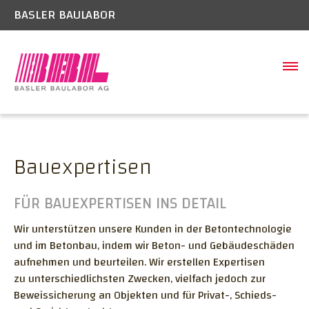
BASLER BAULABOR
SCHADSTOFFE
Schadstoffe Boden/Belag
BAUSTELLEN
Bauexpertisen
Gebäudeschadstoffe
LABOR
Welche Schadstoffe kommen vor?
FÜR BAUEXPERTISEN INS DETAIL
BAUWERK
Raumluftmessungen
Wir unterstützen unsere Kunden in der Betontechnologie
BAUEXPERTISE
und im Betonbau, indem wir Beton- und Gebäudeschäden
UNTERNEHMEN
aufnehmen und beurteilen. Wir erstellen Expertisen
Geschichte
zu unterschiedlichsten Zwecken, vielfach jedoch zur
KONTAKT
Beweissicherung an Objekten und für Privat-, Schieds-